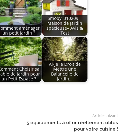
Smoby, 310209 –
Maison de Jardin
Comment aménager
spacieuse– Avis &
un petit jardin ?
Test
Ai-je le Droit de
Comment Choisir sa
Mettre une
able de Jardin pour
Balancelle de
un Petit Espace ?
Jardin…
Article suivant
5 équipements à offrir réellement utiles
pour votre cuisine !