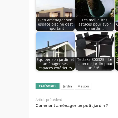
Bien aménager son
Les meilleures
espace piscine c’est
astuces pour avoir
important
un jardin…
Équiper son jardin et
Tectake 800325 – Le
aménager ses
salon de jardin pour
T
espaces extérieurs
un été…
Jardin
Maison
CATÉGORIES
Article précédent
Comment aménager un petit jardin ?